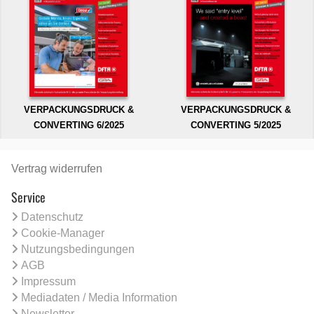
VERPACKUNGSDRUCK &
VERPACKUNGSDRUCK &
CONVERTING 6/2025
CONVERTING 5/2025
Vertrag widerrufen
Service
Datenschutz
Cookie-Manager
Nutzungsbedingungen
AGB
Impressum
Mediadaten / Media Information
Newsletter