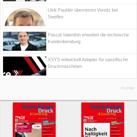
Ulrik Fauhlér übernimmt Vorsitz bei
Sweflex
Pascal Valenthin erweitert die technische
Kundenberatung
XSYS entwickelt Adapter für spezifische
Druckmaschinen
Anzeige