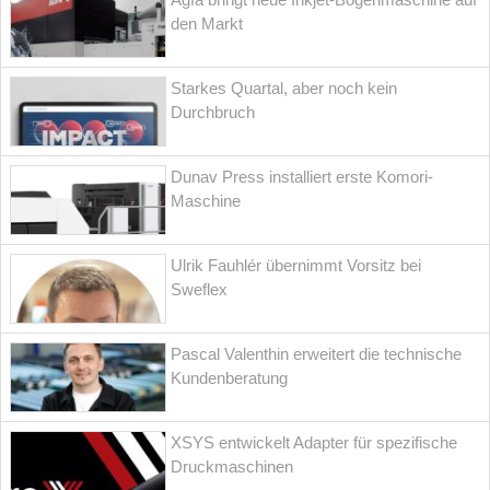
den Markt
Starkes Quartal, aber noch kein
Durchbruch
Dunav Press installiert erste Komori-
Maschine
Ulrik Fauhlér übernimmt Vorsitz bei
Sweflex
Pascal Valenthin erweitert die technische
Kundenberatung
XSYS entwickelt Adapter für spezifische
Druckmaschinen