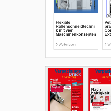
Flexible
Ve
Rollenschneidtechni
prä
k mit vier
Cor
Maschinenkonzepten
Ext
Weiterlesen
We