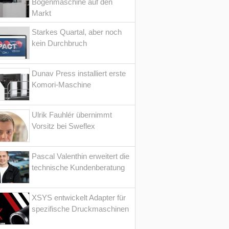
Bogenmaschine auf den
Markt
Starkes Quartal, aber noch
kein Durchbruch
Dunav Press installiert erste
Komori-Maschine
Ulrik Fauhlér übernimmt
Vorsitz bei Sweflex
Pascal Valenthin erweitert die
technische Kundenberatung
XSYS entwickelt Adapter für
spezifische Druckmaschinen