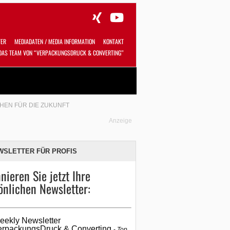
TER
MEDIADATEN / MEDIA INFORMATION
KONTAKT
DAS TEAM VON “VERPACKUNGSDRUCK & CONVERTING”
Alles
Shop
SUCHEN
CHEN FÜR DIE ZUKUNFT
Anzeige
WSLETTER FÜR PROFIS
nieren Sie jetzt Ihre
önlichen Newsletter:
eekly Newsletter
erpackungsDruck & Converting
Top