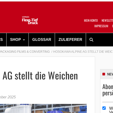
MEIN KONTO
NEWSLET
IMPRESSUM
RS
SHOP
GLOSSAR
ZULIEFERER
PACKAGING FILMS & CONVERTING
HOSOKAWA ALPINE AG STELLT DIE WEI
 AG stellt die Weichen
NE
Abon
pers
mber 2025
W
V