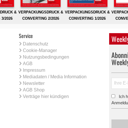
DRUCK &
VERPACKUNGSDRUCK &
VERPACKUNGSDRUCK &
VERPAC
3/2026
CONVERTING 2/2026
CONVERTING 1/2026
CONVE
Service
Weekly
Datenschutz
Cookie-Manager
Abonni
Nutzungsbedingungen
Weekl
AGB
Impressum
Mediadaten / Media Information
Newsletter
AGB Shop
Verträge hier kündigen
Ich 
*
Anmeldun