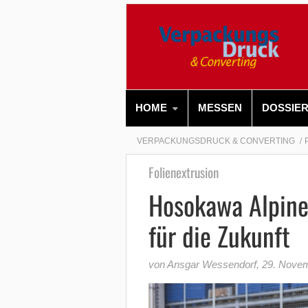
HOME
MESSEN
DOSSIE
VERPACKUNGSDRUCK & CONVERTING
Folienextrusion
Hosokawa Alpine
für die Zukunft
von Ansgar Wessendorf
,
29. Nove