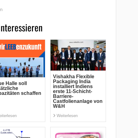
on
interessieren
Vishakha Flexible
Packaging India
e Halle soll
installiert Indiens
ätzliche
erste 11-Schicht-
azitäten schaffen
Barriere-
Castfolienanlage von
W&H
iterlesen
Weiterlesen