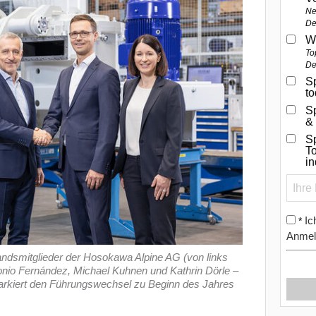
Ne
De
W
To
De
Sp
t
S
&
Sp
To
i
Ic
*
Anmel
andsmitglieder der Hosokawa Alpine AG (von links
tonio Fernández, Michael Kuhnen und Kathrin Dörle –
arkiert den Führungswechsel zu Beginn des Jahres