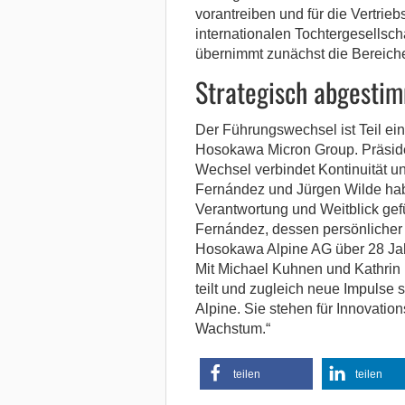
vorantreiben und für die Vertrie
internationalen Tochtergesellscha
übernimmt zunächst die Bereic
Strategisch abgesti
Der Führungswechsel ist Teil ei
Hosokawa Micron Group. Präside
Wechsel verbindet Kontinuität u
Fernández und Jürgen Wilde hab
Verantwortung und Weitblick gefü
Fernández, dessen persönlicher
Hosokawa Alpine AG über 28 Jah
Mit Michael Kuhnen und Kathrin
teilt und zugleich neue Impulse 
Alpine. Sie stehen für Innovation
Wachstum.“
teilen
teilen