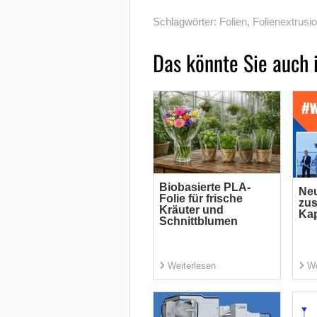
Schlagwörter:
Folien
,
Folienextrusi
Das könnte Sie auch 
Biobasierte PLA-
Neu
Folie für frische
zus
Kräuter und
Kap
Schnittblumen
Weiterlesen
We