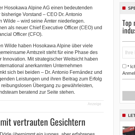
der Hosokawa Alpine AG einen bedeutenden
SP
 bisherige Vorstand – CEO Dr. Antonio
Top 
Wilde – wird seine Ämter niederlegen.
indu
en als neuer Chief Executive Officer (CEO) und
ncial Officer (CFO).
en Wilde haben Hosokawa Alpine über viele
gemeinsame Amtszeit steht für eine Phase des
r Innovation. Mit strategischer Weitsicht haben
nternational anerkannten Unternehmen
Ic
*
ankt sich bei beiden – Dr. Antonio Fernández und
Anmel
agenden Leistungen und ihren Beitrag zum Erfolg
reibungslosen Übergang zu gewährleisten,
dsteam beratend zur Seite stehen.
Anzeige
LE
mit vertrauten Gesichtern
Dörle übernimmt ein junges, aber erfahrenes