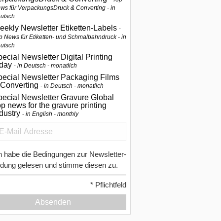
ws für VerpackungsDruck & Converting - in
utsch
eekly Newsletter Etiketten-Labels
p News für Etiketten- und Schmalbahndruck - in
utsch
ecial Newsletter Digital Printing
oday
in Deutsch - monatlich
pecial Newsletter Packaging Films
 Converting
in Deutsch - monatlich
ecial Newsletter Gravure Global
p news for the gravure printing
ndustry
in English - monthly
h habe die Bedingungen zur Newsletter-
dung gelesen und stimme diesen zu.
*
Pflichtfeld
Absenden