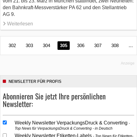
vom 21. bis 23. März in München stattfindet, zwei Neuheiten:
den Bahnkraft-Messverstärker PA 62 und den Stellantrieb
AG 9.
Weiterlesen
302
303
304
305
306
307
308
…
Anzeige
NEWSLETTER FÜR PROFIS
Abonnieren Sie jetzt Ihre persönlichen
Newsletter:
Weekly Newsletter VerpackungsDruck & Converting
Top News für VerpackungsDruck & Converting - in Deutsch
Weekly Newsletter Etiketten-Labels
Top News für Etiketten-