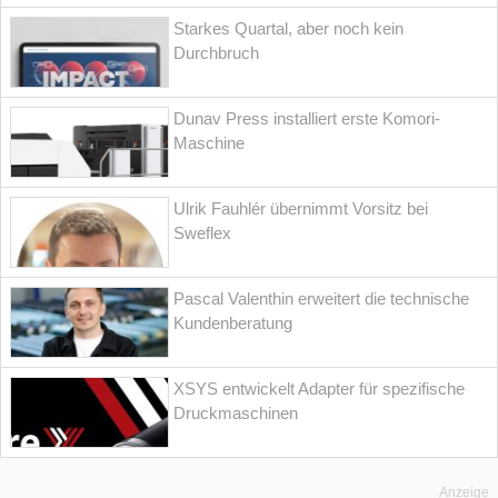
Starkes Quartal, aber noch kein
Durchbruch
Dunav Press installiert erste Komori-
Maschine
Ulrik Fauhlér übernimmt Vorsitz bei
Sweflex
Pascal Valenthin erweitert die technische
Kundenberatung
XSYS entwickelt Adapter für spezifische
Druckmaschinen
Anzeige