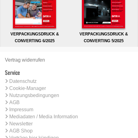
VERPACKUNGSDRUCK &
VERPACKUNGSDRUCK &
CONVERTING 6/2025
CONVERTING 5/2025
Vertrag widerrufen
Service
Datenschutz
Cookie-Manager
Nutzungsbedingungen
AGB
Impressum
Mediadaten / Media Information
Newsletter
AGB Shop
Verträge hier kündigen