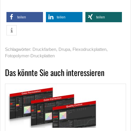
teilen
teilen
teilen
Schlagwörter:
Druckfarben
,
Drupa
,
Flexodruckplatten
,
Fotopolymer-Druckplatten
Das könnte Sie auch interessieren