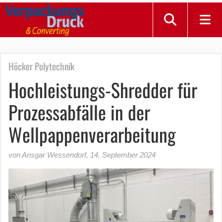
Höcker Polytechnik
Hochleistungs-Shredder für
Prozessabfälle in der
Wellpappenverarbeitung
von Ansgar Wessendorf
,
14. September 2024