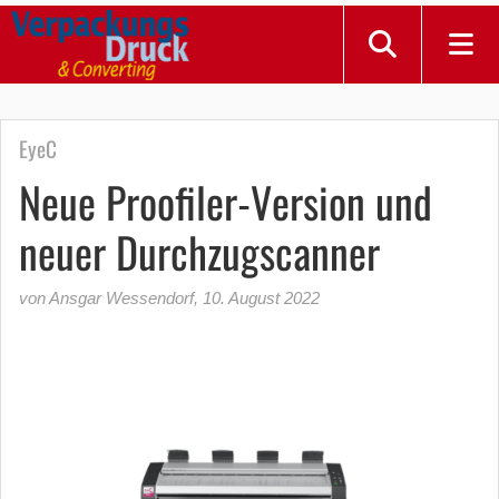
EyeC
Neue Proofiler-Version und
neuer Durchzugscanner
von Ansgar Wessendorf
,
10. August 2022