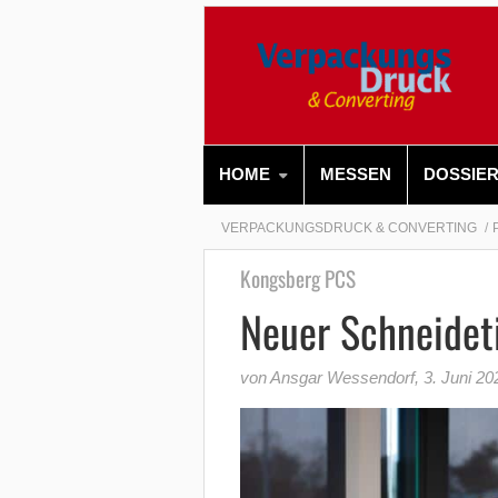
HOME
MESSEN
DOSSIE
VERPACKUNGSDRUCK & CONVERTING
Kongsberg PCS
Neuer Schneidet
von Ansgar Wessendorf
,
3. Juni 20