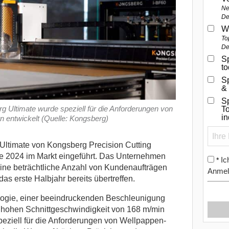
Ne
De
W
To
De
Sp
t
S
&
Sp
g Ultimate wurde speziell für die Anforderungen von
To
i
n entwickelt (Quelle: Kongsberg)
 Ultimate von Kongsberg Precision Cutting
2024 im Markt eingeführt.
Das Unternehmen
Ic
*
ine beträchtliche Anzahl von Kundenaufträgen
Anmel
das erste Halbjahr bereits übertreffen.
logie, einer beeindruckenden Beschleunigung
r hohen Schnittgeschwindigkeit von 168 m/min
eziell für die Anforderungen von Wellpappen-