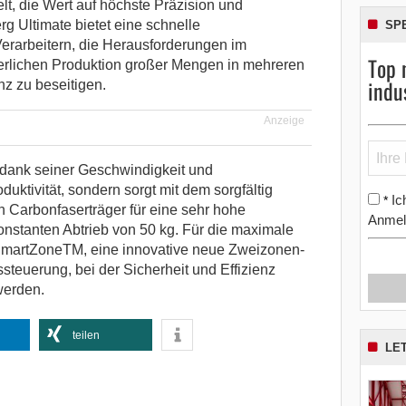
lt, die Wert auf höchste Präzision und
rg Ultimate bietet eine schnelle
SP
 Verarbeitern, die Herausforderungen im
Top 
rlichen Produktion großer Mengen in mehreren
indu
z zu beseitigen.
Anzeige
 dank seiner Geschwindigkeit und
uktivität, sondern sorgt mit dem sorgfältig
Ic
*
 Carbonfaserträger für eine sehr hohe
Anmel
konstanten Abtrieb von 50 kg. Für die maximale
 SmartZoneTM, eine innovative neue Zweizonen-
teuerung, bei der Sicherheit und Effizienz
werden.
teilen
LE