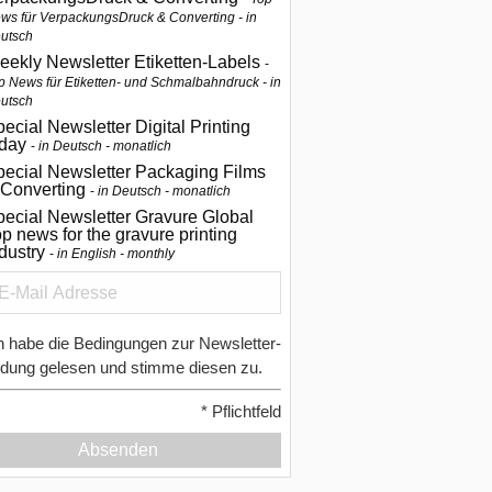
ws für VerpackungsDruck & Converting - in
utsch
eekly Newsletter Etiketten-Labels
p News für Etiketten- und Schmalbahndruck - in
utsch
ecial Newsletter Digital Printing
oday
in Deutsch - monatlich
pecial Newsletter Packaging Films
 Converting
in Deutsch - monatlich
ecial Newsletter Gravure Global
p news for the gravure printing
ndustry
in English - monthly
h habe die Bedingungen zur Newsletter-
dung gelesen und stimme diesen zu.
*
Pflichtfeld
Absenden