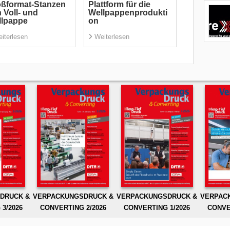
ßformat-Stanzen
Plattform für die
 Voll- und
Wellpappenprodukti
llpappe
on
iterlesen
Weiterlesen
DRUCK &
VERPACKUNGSDRUCK &
VERPACKUNGSDRUCK &
VERPAC
3/2026
CONVERTING 2/2026
CONVERTING 1/2026
CONVE