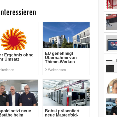
interessieren
EU genehmigt
r Ergebnis ohne
Übernahme von
hr Umsatz
Thimm-Werken
iterlesen
Weiterlesen
pold setzt neue
Bobst präsentiert
ßstäbe beim
neue Masterfold-