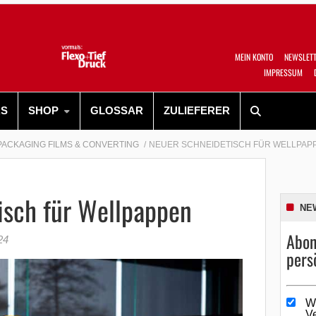
MEIN KONTO
NEWSLET
IMPRESSUM
RS
SHOP
GLOSSAR
ZULIEFERER
PACKAGING FILMS & CONVERTING
NEUER SCHNEIDETISCH FÜR WELLPAP
isch für Wellpappen
NE
Abon
24
pers
W
V