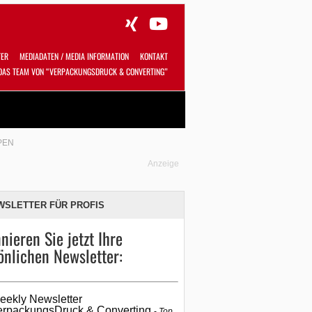
TER
MEDIADATEN / MEDIA INFORMATION
KONTAKT
DAS TEAM VON “VERPACKUNGSDRUCK & CONVERTING”
Alles
Shop
SUCHEN
PEN
Anzeige
WSLETTER FÜR PROFIS
nieren Sie jetzt Ihre
önlichen Newsletter:
eekly Newsletter
erpackungsDruck & Converting
Top