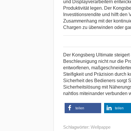
und Displayverarbeitern entwicke
Produktivität legen. Der Kongsbe
Investitionsrendite und hilft den
Zusammenhang mit der kontinuie
Chargen zu überwinden oder gan
Der Kongsberg Ultimate steigert
Beschleunigung nicht nur die Prod
entworfenen, maßgeschneiderten
Steifigkeit und Präzision durch 
Sicherheit des Bedieners sorgt
Sicherheitslösung mit Näherungss
nahtlos miteinander verbunden 
teilen
teilen
Schlagwörter:
Wellpappe