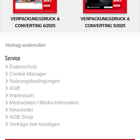
VERPACKUNGSDRUCK &
VERPACKUNGSDRUCK &
CONVERTING 6/2025
CONVERTING 5/2025
Vertrag widerrufen
Service
Datenschutz
Cookie-Manager
Nutzungsbedingungen
AGB
Impressum
Mediadaten / Media Information
Newsletter
AGB Shop
Verträge hier kündigen