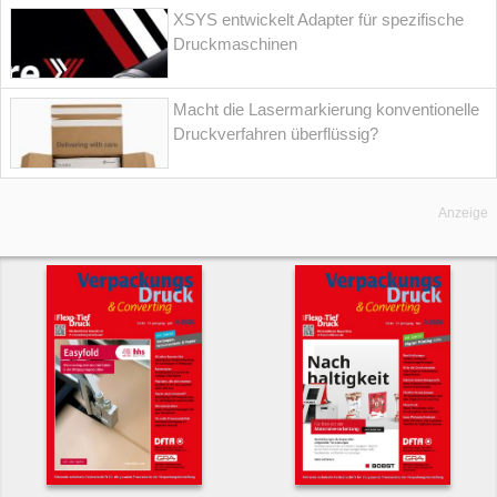
XSYS entwickelt Adapter für spezifische
Druckmaschinen
Macht die Lasermarkierung konventionelle
Druckverfahren überflüssig?
Anzeige