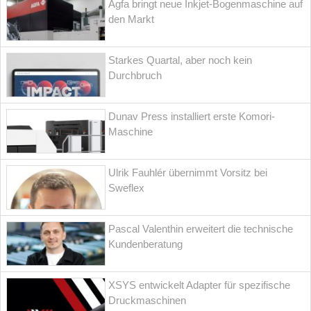
Agfa bringt neue Inkjet-Bogenmaschine auf
den Markt
Starkes Quartal, aber noch kein
Durchbruch
Dunav Press installiert erste Komori-
Maschine
Ulrik Fauhlér übernimmt Vorsitz bei
Sweflex
Pascal Valenthin erweitert die technische
Kundenberatung
XSYS entwickelt Adapter für spezifische
Druckmaschinen