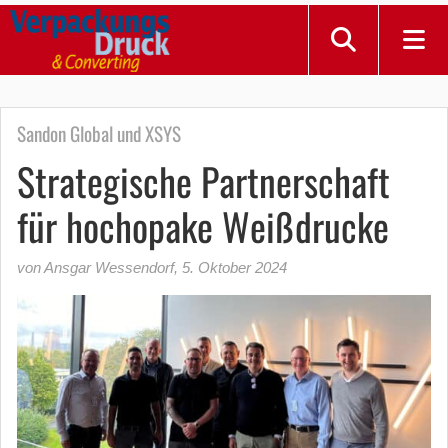
Sandon Global und XSYS
Strategische Partnerschaft
für hochopake Weißdrucke
von Ansgar Wessendorf
,
5. Oktober 2024