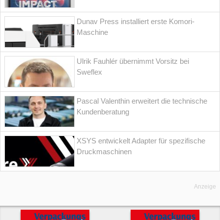
Dunav Press installiert erste Komori-
Maschine
Ulrik Fauhlér übernimmt Vorsitz bei
Sweflex
Pascal Valenthin erweitert die technische
Kundenberatung
XSYS entwickelt Adapter für spezifische
Druckmaschinen
Anzeige