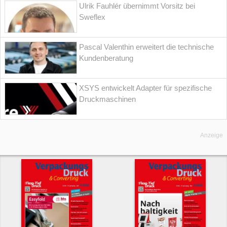
Ulrik Fauhlér übernimmt Vorsitz bei
Sweflex
Pascal Valenthin erweitert die technische
Kundenberatung
XSYS entwickelt Adapter für spezifische
Druckmaschinen
Anzeige