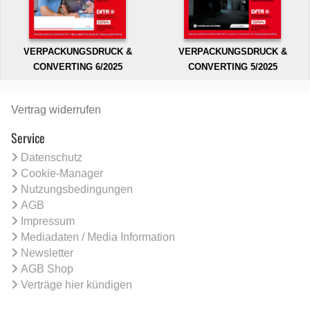
VERPACKUNGSDRUCK &
VERPACKUNGSDRUCK &
CONVERTING 6/2025
CONVERTING 5/2025
Vertrag widerrufen
Service
Datenschutz
Cookie-Manager
Nutzungsbedingungen
AGB
Impressum
Mediadaten / Media Information
Newsletter
AGB Shop
Verträge hier kündigen