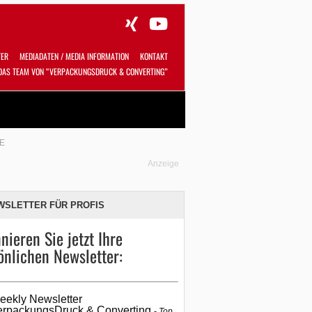
TER
MEDIADATEN / MEDIA INFORMATION
KONTAKT
DAS TEAM VON “VERPACKUNGSDRUCK & CONVERTING”
Alles
Shop
SUCHEN
E
Anzeige
WSLETTER FÜR PROFIS
nieren Sie jetzt Ihre
önlichen Newsletter:
eekly Newsletter
erpackungsDruck & Converting
Top