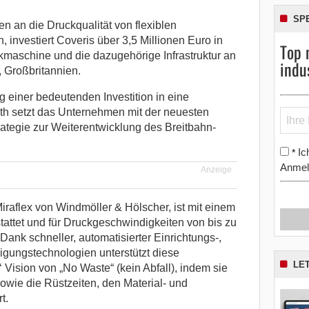
SP
 an die Druckqualität von flexiblen
investiert Coveris über 3,5 Millionen Euro in
Top 
maschine und die dazugehörige Infrastruktur an
indu
, Großbritannien.
 einer bedeutenden Investition in eine
h setzt das Unternehmen mit der neuesten
rategie zur Weiterentwicklung des Breitbahn-
Ic
*
Anmel
Anzeige
raflex von Windmöller & Hölscher, ist mit einem
ttet und für Druckgeschwindigkeiten von bis zu
Dank schneller, automatisierter Einrichtungs-,
gungstechnologien unterstützt diese
LE
 Vision von „No Waste“ (kein Abfall), indem sie
wie die Rüstzeiten, den Material- und
t.