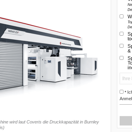
Ne
De
W
To
De
Sp
t
S
&
Sp
To
i
Ic
*
Anmel
ne wird laut Coveris die Druckkapazität in Burnley
is)