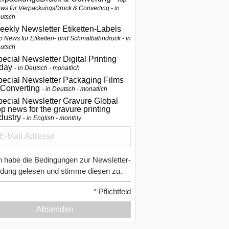
ws für VerpackungsDruck & Converting - in
utsch
eekly Newsletter Etiketten-Labels
p News für Etiketten- und Schmalbahndruck - in
utsch
ecial Newsletter Digital Printing
oday
in Deutsch - monatlich
pecial Newsletter Packaging Films
 Converting
in Deutsch - monatlich
ecial Newsletter Gravure Global
p news for the gravure printing
ndustry
in English - monthly
h habe die Bedingungen zur Newsletter-
dung gelesen und stimme diesen zu.
*
Pflichtfeld
Absenden