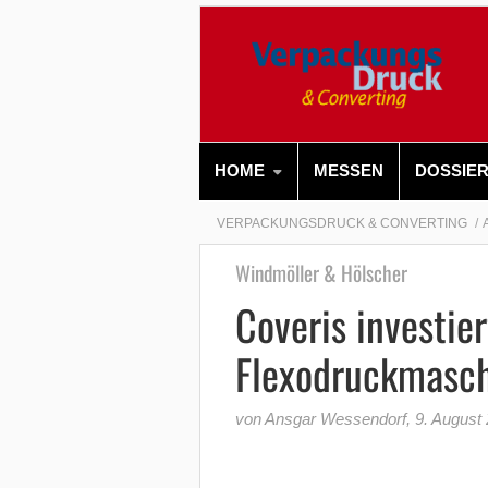
HOME
MESSEN
DOSSIE
VERPACKUNGSDRUCK & CONVERTING
Windmöller & Hölscher
Coveris investier
Flexodruckmasc
von Ansgar Wessendorf
,
9. August