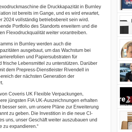
lexodruckmaschine die Druckkapazität in Burnley
ation ist bereits im Gange, und es wird erwartet,
2024 vollständig betriebsbereit sein wird.
hende Portfolio des Standorts erweitern und die
n Flexodruckqualität weiter vorantreiben.
ramms in Burnley werden auch die
apazitäten ausgebaut, um das Wachstum bei
arrierefolien und Papiersubstraten für
frische Lebensmittel zu unterstützen. Darüber
it dem Prepress-Dienstleister Rivendell in
ereich der nächsten Generation der
t.
 von Coveris UK Flexible Verpackungen,
ere jüngsten FIA UK-Auszeichnungen erhalten
ht besser sein, um unsere Pläne zur Erweiterung
t zu geben. Die Investition in die neue CI-
es uns, unser Geschäft weiter auszubauen und
e zu expandieren.“