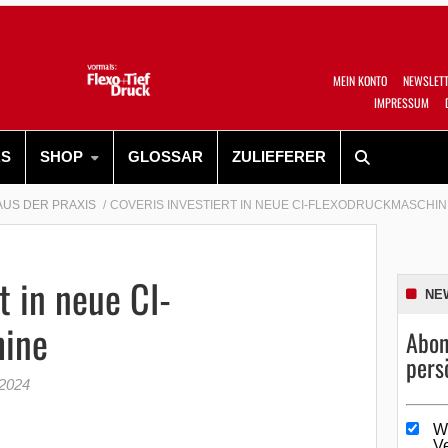
MEIN KONTO
NEWSLET
IMPRESSUM
RS
SHOP
GLOSSAR
ZULIEFERER
AUS DER PRAXIS
COVERIS INVESTIERT IN NEUE CI-FLEXODRUCKMASCHIN
t in neue CI-
NE
hine
Abon
pers
 2024
W
V