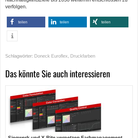
verfolgen.
teilen
teilen
teilen
Schlagwörter:
Doneck Euroflex
,
Druckfarben
Das könnte Sie auch interessieren
Siegwerk und X-Rite vernetzen Farbmanagement