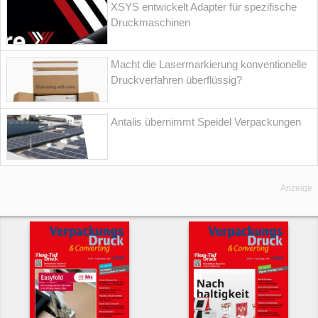
XSYS entwickelt Adapter für spezifische
Druckmaschinen
Macht die Lasermarkierung konventionelle
Druckverfahren überflüssig?
Antalis übernimmt Speidel Verpackungen
Anzeige