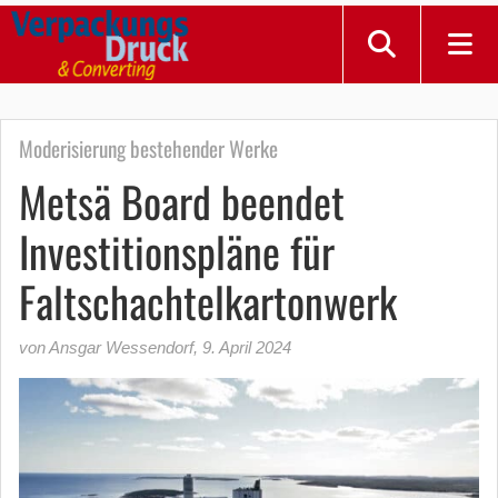
Moderisierung bestehender Werke
Metsä Board beendet
Investitionspläne für
Faltschachtelkartonwerk
von Ansgar Wessendorf
,
9. April 2024