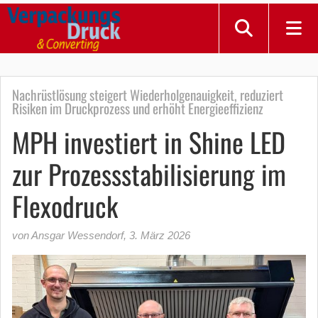
Nachrüstlösung steigert Wiederholgenauigkeit, reduziert
Risiken im Druckprozess und erhöht Energieeffizienz
MPH investiert in Shine LED
zur Prozessstabilisierung im
Flexodruck
von Ansgar Wessendorf
,
3. März 2026