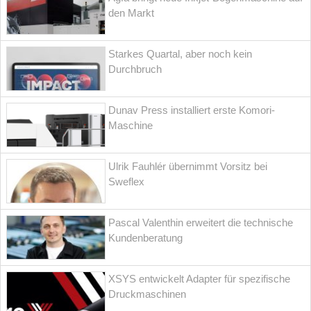
den Markt
Starkes Quartal, aber noch kein
Durchbruch
Dunav Press installiert erste Komori-
Maschine
Ulrik Fauhlér übernimmt Vorsitz bei
Sweflex
Pascal Valenthin erweitert die technische
Kundenberatung
XSYS entwickelt Adapter für spezifische
Druckmaschinen