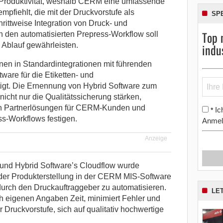
ie Produktivität, weshalb CERM eine umfassende
pfiehlt, die mit der Druckvorstufe als
SP
rittweise Integration von Druck- und
Top 
 den automatisierten Prepress-Workflow soll
indu
 Ablauf gewährleisten.
en in Standardintegrationen mit führenden
ware für die Etiketten- und
igt. Die Ernennung von Hybrid Software zum
nicht nur die Qualitätssicherung stärken,
en Partnerlösungen für CERM-Kunden und
Ic
*
ss-Workflows festigen.
Anmel
Anzeige
und Hybrid Software’s Cloudflow wurde
der Produkterstellung in der CERM MIS-Software
durch den Druckauftraggeber zu automatisieren.
LE
h eigenen Angaben Zeit, minimiert Fehler und
 Druckvorstufe, sich auf qualitativ hochwertige