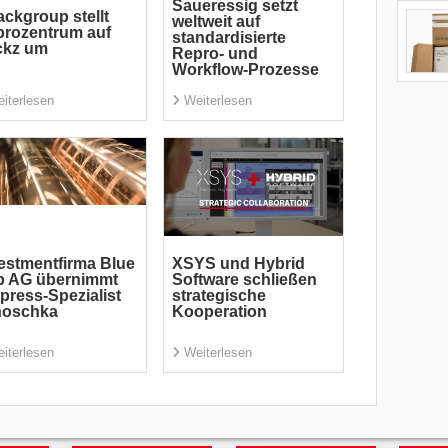
Saueressig setzt
ckgroup stellt
weltweit auf
rozentrum auf
standardisierte
ckz um
Repro- und
Workflow-Prozesse
iterlesen
Weiterlesen
estmentfirma Blue
XSYS und Hybrid
p AG übernimmt
Software schließen
press-Spezialist
strategische
noschka
Kooperation
iterlesen
Weiterlesen