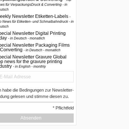
ws für VerpackungsDruck & Converting - in
utsch
eekly Newsletter Etiketten-Labels
p News für Etiketten- und Schmalbahndruck - in
utsch
ecial Newsletter Digital Printing
oday
in Deutsch - monatlich
pecial Newsletter Packaging Films
 Converting
in Deutsch - monatlich
ecial Newsletter Gravure Global
p news for the gravure printing
ndustry
in English - monthly
h habe die Bedingungen zur Newsletter-
dung gelesen und stimme diesen zu.
*
Pflichtfeld
Absenden