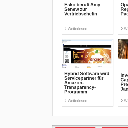
Esko beruft Amy
Opa
Senew zur
Rep
Vertriebschefin
Pa
Weiterlesen
We
Hybrid Software wird
Inv
Servicepartner für
Ca
Amazon-
Pre
Transparency-
Ja
Programm
Weiterlesen
We