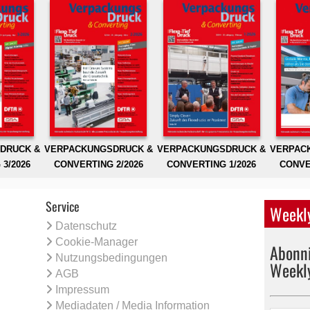
DRUCK &
VERPACKUNGSDRUCK &
VERPACKUNGSDRUCK &
VERPAC
3/2026
CONVERTING 2/2026
CONVERTING 1/2026
CONVE
Service
Weekly
Datenschutz
Cookie-Manager
Abonni
Nutzungsbedingungen
Weekl
AGB
Impressum
Mediadaten / Media Information