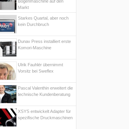
Bogenmaschine auf den
Markt
Starkes Quartal, aber noch
kein Durchbruch
Dunav Press installiert erste
Komori-Maschine
Ulrik Fauhlér übernimmt
Vorsitz bei Sweflex
Pascal Valenthin erweitert die
technische Kundenberatung
XSYS entwickelt Adapter für
spezifische Druckmaschinen