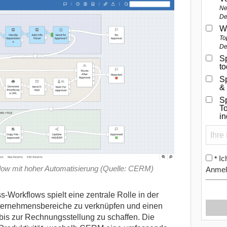
Ne
De
W
To
De
Sp
t
S
&
Sp
To
i
Ic
*
kflow mit hoher Automatisierung (Quelle: CERM)
Anmel
-Workflows spielt eine zentrale Rolle in der
ternehmensbereiche zu verknüpfen und einen
is zur Rechnungsstellung zu schaffen.
Die