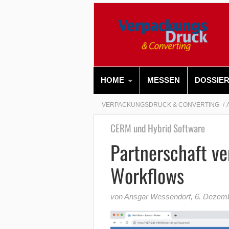
HOME
MESSEN
DOSSIE
VERPACKUNGSDRUCK & CONVERTING
CERM und Hybrid Software
Partnerschaft ve
Workflows
von Ansgar Wessendorf
,
6. Dezem