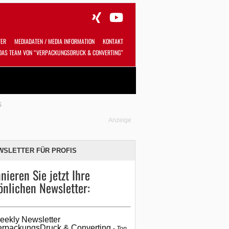
TER
MEDIADATEN / MEDIA INFORMATION
KONTAKT
DAS TEAM VON “VERPACKUNGSDRUCK & CONVERTING”
Alles
Shop
SUCHEN
S
Anzeige
WSLETTER FÜR PROFIS
nieren Sie jetzt Ihre
önlichen Newsletter:
eekly Newsletter
erpackungsDruck & Converting
Top