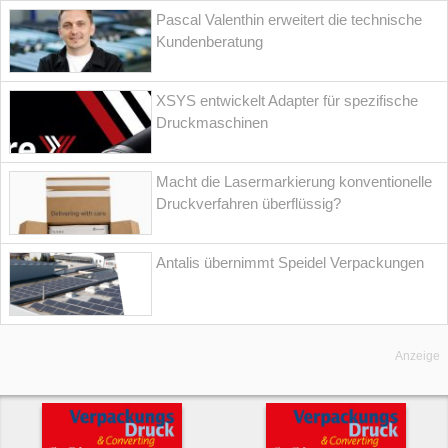
Pascal Valenthin erweitert die technische
Kundenberatung
XSYS entwickelt Adapter für spezifische
Druckmaschinen
Macht die Lasermarkierung konventionelle
Druckverfahren überflüssig?
Antalis übernimmt Speidel Verpackungen
Anzeige