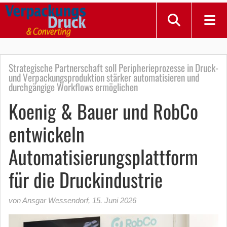
Strategische Partnerschaft soll Peripherieprozesse in Druck-
und Verpackungsproduktion stärker automatisieren und
durchgängige Workflows ermöglichen
Koenig & Bauer und RobCo
entwickeln
Automatisierungsplattform
für die Druckindustrie
von Ansgar Wessendorf
,
15. Juni 2026