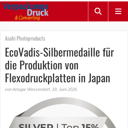
Asahi Photoproducts
EcoVadis-Silbermedaille für
die Produktion von
Flexodruckplatten in Japan
von Ansgar Wessendorf
,
19. Juni 2026