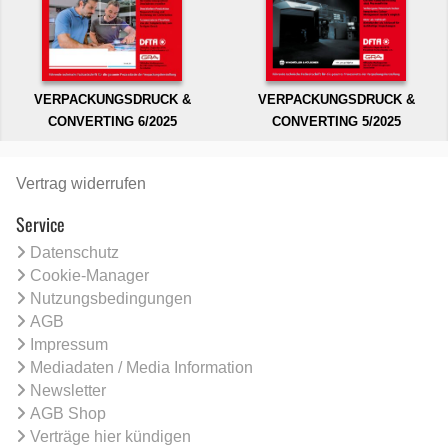
VERPACKUNGSDRUCK &
VERPACKUNGSDRUCK &
CONVERTING 6/2025
CONVERTING 5/2025
Vertrag widerrufen
Service
Datenschutz
Cookie-Manager
Nutzungsbedingungen
AGB
Impressum
Mediadaten / Media Information
Newsletter
AGB Shop
Verträge hier kündigen