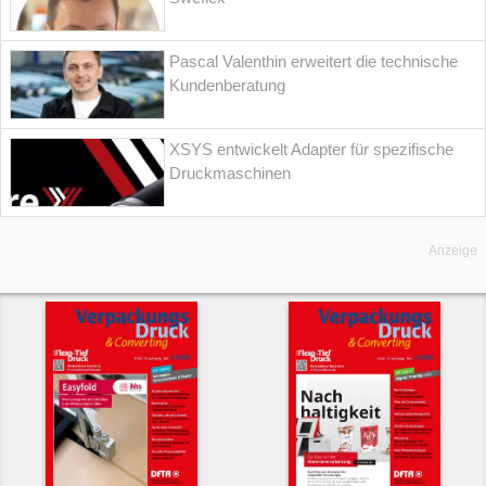
Pascal Valenthin erweitert die technische
Kundenberatung
XSYS entwickelt Adapter für spezifische
Druckmaschinen
Anzeige