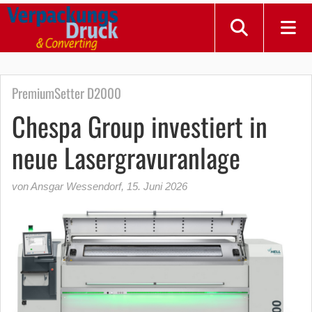
PremiumSetter D2000
Chespa Group investiert in
neue Lasergravuranlage
von Ansgar Wessendorf
,
15. Juni 2026