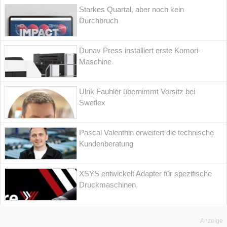
Starkes Quartal, aber noch kein
Durchbruch
Dunav Press installiert erste Komori-
Maschine
Ulrik Fauhlér übernimmt Vorsitz bei
Sweflex
Pascal Valenthin erweitert die technische
Kundenberatung
XSYS entwickelt Adapter für spezifische
Druckmaschinen
Anzeige