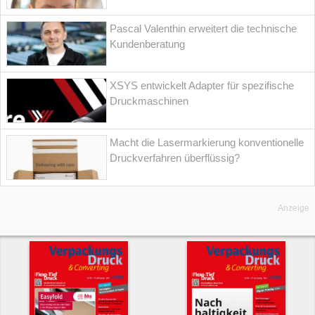
Pascal Valenthin erweitert die technische
Kundenberatung
XSYS entwickelt Adapter für spezifische
Druckmaschinen
Macht die Lasermarkierung konventionelle
Druckverfahren überflüssig?
Anzeige