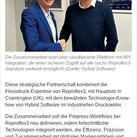
Die Zusammenarbeit nutzt eine cloudbasierte Plattform mit API-
Integration, die einen sicheren Zugriff auf alle sechs Reproflex3-
Standorte weltweit ermöglicht (Quelle: Hybrid Software)
Diese strategische Partnerschaft kombiniert die
Flexodruck-Expertise von Reproflex3, mit Hauptsitz in
Cramlington (UK), mit dem bewährten Technologie-Know-
how von Hybrid Software im industriellen Drucksektor.
Die Zusammenarbeit soll die Prepress-Workflows bei
Reproflex3 neu definieren, indem fortschrittliche
Technologien integriert werden, die Effizienz, Präzision
und Zusammenarbeit mit globalen Markenartiklern und