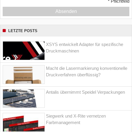
*
Pflichtfeld
Absenden
LETZTE POSTS
XSYS entwickelt Adapter für spezifische
Druckmaschinen
Macht die Lasermarkierung konventionelle
Druckverfahren überflüssig?
Antalis übernimmt Speidel Verpackungen
Siegwerk und X-Rite vernetzen
Farbmanagement