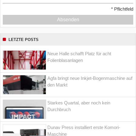
*
Pflichtfeld
Absenden
LETZTE POSTS
Neue Halle schafft Platz für acht
Folienblasanlagen
Agfa bringt neue Inkjet-Bogenmaschine auf
den Markt
Starkes Quartal, aber noch kein
Durchbruch
Dunav Press installiert erste Komori-
Maschine