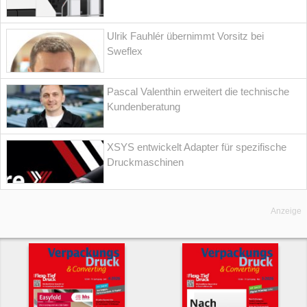
Ulrik Fauhlér übernimmt Vorsitz bei
Sweflex
Pascal Valenthin erweitert die technische
Kundenberatung
XSYS entwickelt Adapter für spezifische
Druckmaschinen
Anzeige