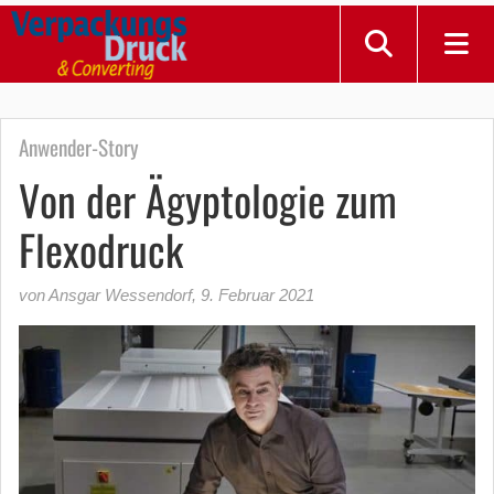
Anwender-Story
Von der Ägyptologie zum
Flexodruck
von Ansgar Wessendorf
,
9. Februar 2021