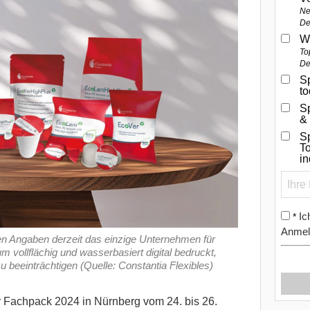
Ne
De
W
To
De
Sp
t
S
&
Sp
To
i
Ic
*
Anmel
nen Angaben derzeit das einzige Unternehmen für
m vollflächig und wasserbasiert digital bedruckt,
 beeinträchtigen (Quelle: Constantia Flexibles)
er Fachpack 2024 in Nürnberg vom 24. bis 26.