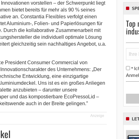
nnovationen vorstellen – der Schwerpunkt liegt
SP
men bietet bereits für mehr als 90 % seines
native an.
Constantia Flexibles verfolgt einen
Top 
tet Aluminium-, Folien- und Papierlösungen für
indu
. Durch die kollaborative Zusammenarbeit mit
ungshersteller die individuell optimale Lösung
itert gleichzeitig sein nachhaltiges Angebot, u.a.
ce President Consumer Commercial von
Ic
*
n Innovationscharakter des Unternehmens: „Der
Anmel
technische Entwicklung, eine einzigartige
Aluminiumdeckel. Uns ist es ein großes Anliegen
alette anzubieten – darunter unsere
aper und das kompostierbare EcoPressoLid –
eitswende auch in der Breite gelingen.”
Anzeige
LE
kel