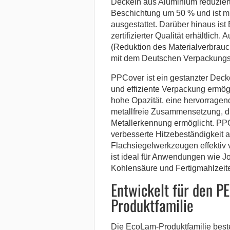
Deckeln aus Aluminium reduzier
Beschichtung um 50 % und ist mi
ausgestattet. Darüber hinaus is
zertifizierter Qualität erhältlich
(Reduktion des Materialverbrau
mit dem Deutschen Verpackungs
PPCover ist ein gestanzter Decke
und effiziente Verpackung ermögl
hohe Opazität, eine hervorragen
metallfreie Zusammensetzung, d
Metallerkennung ermöglicht. PP
verbesserte Hitzebeständigkeit a
Flachsiegelwerkzeugen effektiv
ist ideal für Anwendungen wie J
Kohlensäure und Fertigmahlzeit
Entwickelt für den P
Produktfamilie
Die EcoLam-Produktfamilie beste