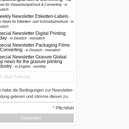
ws für VerpackungsDruck & Converting - in
utsch
eekly Newsletter Etiketten-Labels
p News für Etiketten- und Schmalbahndruck - in
utsch
ecial Newsletter Digital Printing
oday
in Deutsch - monatlich
pecial Newsletter Packaging Films
 Converting
in Deutsch - monatlich
ecial Newsletter Gravure Global
p news for the gravure printing
ndustry
in English - monthly
h habe die Bedingungen zur Newsletter-
dung gelesen und stimme diesen zu.
*
Pflichtfeld
Absenden