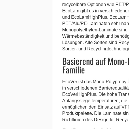
recycelbare Optionen wie PET/P
EcoLam gibt es in verschiedene
und EcoLamHighPlus. EcoLamHigh
PET/Alu/PE-Laminaten sehr na
Monopolyethylen-Laminate sind l
Wärmebeständigkeit und benötig
Lösungen. Alle Sorten sind RecyC
Sortier- und Recyclingtechnolog
Basierend auf Mono-P
Familie
EcoVer ist das Mono-Polypropyle
in verschiedenen Barrierequalitä
EcoVerHighPlus. Die hohe Trans
Anfangssiegeltemperaturen, die H
ermöglichen den Einsatz auf VF
Produktpalette. Die Laminate si
Richtlinien des Design for Recycl