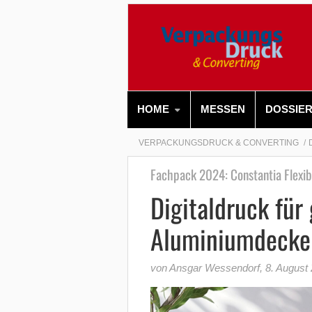
HOME
MESSEN
DOSSIE
VERPACKUNGSDRUCK & CONVERTING
Fachpack 2024: Constantia Flexib
Digitaldruck für
Aluminiumdecke
von Ansgar Wessendorf
,
8. August