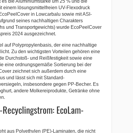
t es die Aluminiumstärke um 25 % und die
t einem lösungsmittelfreien UV-Flexodruck
t EcoPeelCover in Lowcarbalu sowie mit ASI-
. Aufgrund seines nachhaltigen Charakters
chs und Transportgewichts) wurde EcoPeelCover
preis 2024 ausgezeichnet.
l auf Polypropylenbasis, der eine nachhaltige
icht. Zu den wichtigsten Vorteilen gehören eine
de Durchstoß- und Reißfestigkeit sowie eine
ie eine ordnungsgemäße Sortierung bei der
Cover zeichnet sich außerdem durch eine
us und lässt sich mit Standard-
 versiegeln, insbesondere gegen PP-Becher. Es
oghurt, andere Molkereiprodukte, Getränke ohne
en.
E-Recyclingstrom: EcoLam-
ht aus Polyethylen (PE)-Laminaten, die nicht