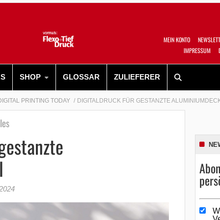
MEIN KONTO
NEWSLET
IMPRESSUM
RS
SHOP
GLOSSAR
ZULIEFERER
DIGITAL PRINTING TODAY
DIGITALDRUCK FÜR GESTANZTE ALUMINIUMDEC
les
 gestanzte
NE
l
Abon
pers
 2024
W
V