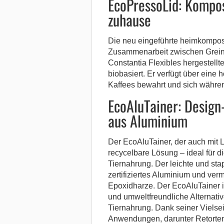
EcoPressoLid: Kompos
zuhause
Die neu eingeführte heimkompost
Zusammenarbeit zwischen Greine
Constantia Flexibles hergestell
biobasiert. Er verfügt über eine 
Kaffees bewahrt und sich währe
EcoAluTainer: Desig
aus Aluminium
Der EcoAluTainer, der auch mit Low
recycelbare Lösung – ideal für 
Tiernahrung. Der leichte und sta
zertifiziertes Aluminium und ver
Epoxidharze. Der EcoAluTainer ist
und umweltfreundliche Alternati
Tiernahrung. Dank seiner Vielseit
Anwendungen, darunter Retorten