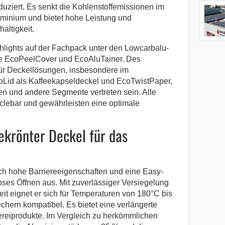
uziert. Es senkt die Kohlenstoffemissionen im
minium und bietet hohe Leistung und
altigkeit.
hlights auf der Fachpack unter den Lowcarbalu-
e EcoPeelCover und EcoAluTainer. Des
r Deckellösungen, insbesondere im
Lid als Kaffeekapseldeckel und EcoTwistPaper,
 und andere Segmente vertreten sein. Alle
yclebar und gewährleisten eine optimale
ekrönter Deckel für das
ch hohe Barriereeigenschaften und eine Easy-
oses Öffnen aus. Mit zuverlässiger Versiegelung
it eignet er sich für Temperaturen von 180°C bis
chern kompatibel. Es bietet eine verlängerte
lkereiprodukte. Im Vergleich zu herkömmlichen