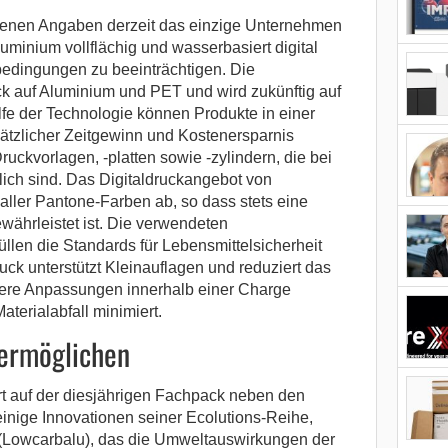
igenen Angaben derzeit das einzige Unternehmen
luminium vollflächig und wasserbasiert digital
bedingungen zu beeinträchtigen. Die
k auf Aluminium und PET und wird zukünftig auf
ilfe der Technologie können Produkte in einer
sätzlicher Zeitgewinn und Kostenersparnis
ruckvorlagen, -platten sowie -zylindern, die bei
lich sind. Das Digitaldruckangebot von
aller Pantone-Farben ab, so dass stets eine
währleistet ist. Die verwendeten
llen die Standards für Lebensmittelsicherheit
uck unterstützt Kleinauflagen und reduziert das
rere Anpassungen innerhalb einer Charge
aterialabfall minimiert.
 ermöglichen
rt auf der diesjährigen Fachpack neben den
 einige Innovationen seiner Ecolutions-Reihe,
(Lowcarbalu), das die Umweltauswirkungen der