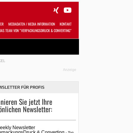
TER
MEDIADATEN / MEDIA INFORMATION
KONTAKT
DAS TEAM VON “VERPACKUNGSDRUCK & CONVERTING”
Alles
Shop
SUCHEN
KEL
Anzeige
WSLETTER FÜR PROFIS
nieren Sie jetzt Ihre
önlichen Newsletter:
eekly Newsletter
erpackungsDruck & Converting
Top