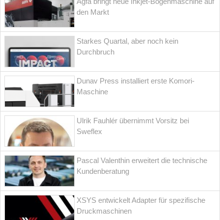
Agfa bringt neue Inkjet-Bogenmaschine auf
den Markt
Starkes Quartal, aber noch kein
Durchbruch
Dunav Press installiert erste Komori-
Maschine
Ulrik Fauhlér übernimmt Vorsitz bei
Sweflex
Pascal Valenthin erweitert die technische
Kundenberatung
XSYS entwickelt Adapter für spezifische
Druckmaschinen