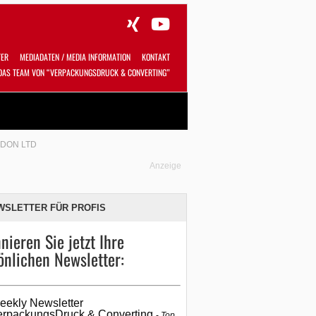
TER
MEDIADATEN / MEDIA INFORMATION
KONTAKT
DAS TEAM VON “VERPACKUNGSDRUCK & CONVERTING”
Alles
Shop
SUCHEN
RDON LTD
Anzeige
WSLETTER FÜR PROFIS
nieren Sie jetzt Ihre
önlichen Newsletter:
eekly Newsletter
erpackungsDruck & Converting
Top