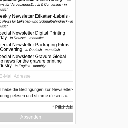
ws für VerpackungsDruck & Converting - in
utsch
eekly Newsletter Etiketten-Labels
p News für Etiketten- und Schmalbahndruck - in
utsch
ecial Newsletter Digital Printing
oday
in Deutsch - monatlich
pecial Newsletter Packaging Films
 Converting
in Deutsch - monatlich
ecial Newsletter Gravure Global
p news for the gravure printing
ndustry
in English - monthly
h habe die Bedingungen zur Newsletter-
dung gelesen und stimme diesen zu.
*
Pflichtfeld
Absenden