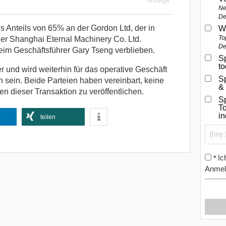
Anzeige
Ne
De
es Anteils von 65% an der Gordon Ltd, der in
W
To
r Shanghai Eternal Machinery Co. Ltd.
De
beim Geschäftsführer Gary Tseng verblieben.
Sp
t
r und wird weiterhin für das operative Geschäft
S
 sein. Beide Parteien haben vereinbart, keine
&
n dieser Transaktion zu veröffentlichen.
Sp
To
i
teilen
Ic
*
Anmel