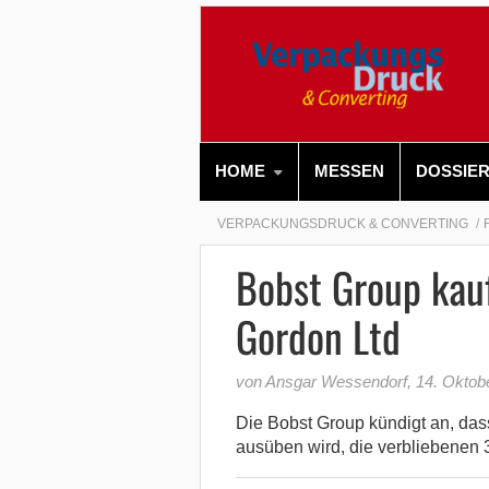
HOME
MESSEN
DOSSIE
VERPACKUNGSDRUCK & CONVERTING
Bobst Group kauf
Gordon Ltd
von Ansgar Wessendorf
,
14. Oktob
Die Bobst Group kündigt an, das
ausüben wird, die verbliebenen 