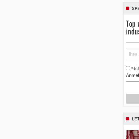
SP
Top 
indu
Ic
*
Anmel
LE