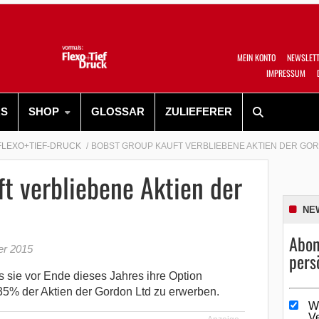
MEIN KONTO
NEWSLET
IMPRESSUM
RS
SHOP
GLOSSAR
ZULIEFERER
FLEXO+TIEF-DRUCK
BOBST GROUP KAUFT VERBLIEBENE AKTIEN DER GO
t verbliebene Aktien der
NE
Abon
er 2015
pers
s sie vor Ende dieses Jahres ihre Option
35% der Aktien der Gordon Ltd zu erwerben.
W
V