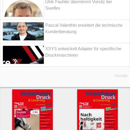
Ulrik Fauhlér übernimmt Vorsitz bei
Sweflex
Pascal Valenthin erweitert die technische
Kundenberatung
XSYS entwickelt Adapter für spezifische
Druckmaschinen
Anzeige