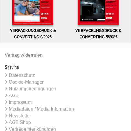
VERPACKUNGSDRUCK &
VERPACKUNGSDRUCK &
CONVERTING 6/2025
CONVERTING 5/2025
Vertrag widerrufen
Service
Datenschutz
Cookie-Manager
Nutzungsbedingungen
AGB
Impressum
Mediadaten / Media Information
Newsletter
AGB Shop
Verträge hier kündigen