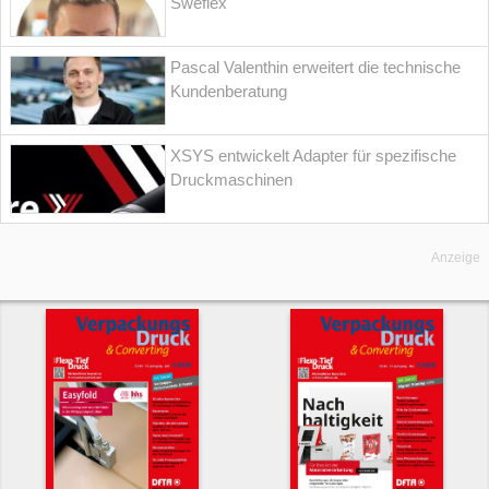
Sweflex
Pascal Valenthin erweitert die technische
Kundenberatung
XSYS entwickelt Adapter für spezifische
Druckmaschinen
Anzeige