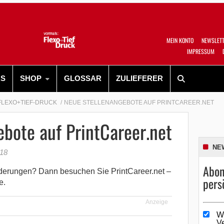
MEIN KONTO
NEWSLET
IMPRESSUM
RS
SHOP
GLOSSAR
ZULIEFERER
FLEXO+TIEF-DRUCK
NEUE STELLENANGEBOTE AUF PRINTCAREER.NET
bote auf PrintCareer.net
NE
018
Abon
rderungen? Dann besuchen Sie PrintCareer.net –
pers
e.
Anzeige
W
V