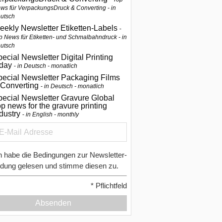
ws für VerpackungsDruck & Converting - in
utsch
eekly Newsletter Etiketten-Labels
p News für Etiketten- und Schmalbahndruck - in
utsch
ecial Newsletter Digital Printing
oday
in Deutsch - monatlich
pecial Newsletter Packaging Films
 Converting
in Deutsch - monatlich
ecial Newsletter Gravure Global
p news for the gravure printing
ndustry
in English - monthly
h habe die Bedingungen zur Newsletter-
dung gelesen und stimme diesen zu.
*
Pflichtfeld
Absenden