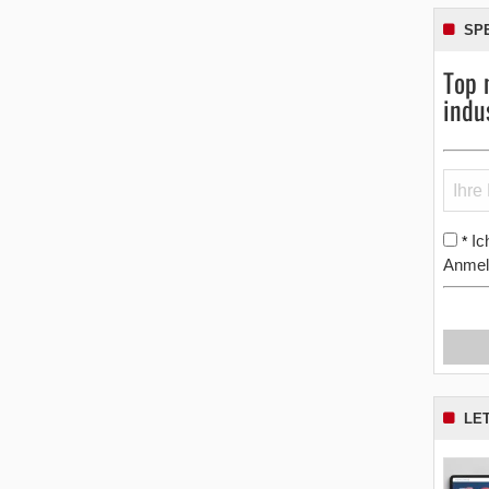
SP
Top 
indu
Ic
*
Anmel
LE