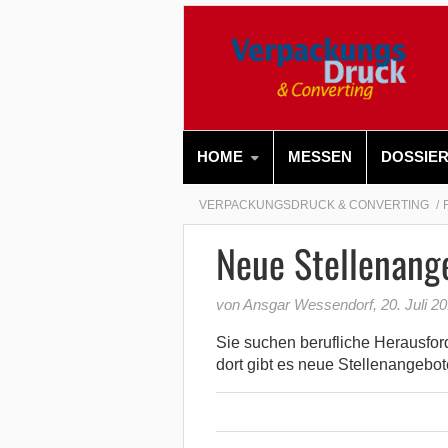
HOME
MESSEN
DOSSIE
VERPACKUNGSDRUCK & CONVERTING
Neue Stellenange
von Ansgar Wessendorf
,
20. Juli 2
Sie suchen berufliche Herausfo
dort gibt es neue Stellenangebot