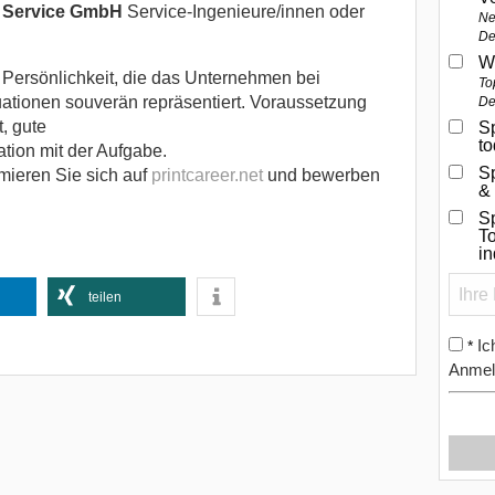
s Service GmbH
Service-Ingenieure/innen oder
Ne
De
W
 Persönlichkeit, die das Unternehmen bei
To
ationen souverän repräsentiert. Voraussetzung
De
, gute
Sp
t
ation mit der Aufgabe.
S
mieren Sie sich auf
printcareer.net
und bewerben
&
Sp
To
i
teilen
Ic
*
Anmel