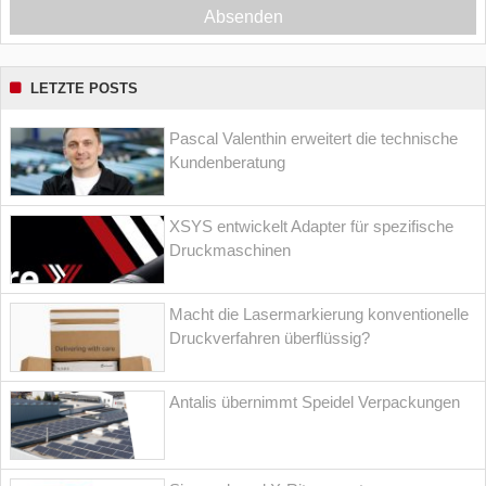
Absenden
LETZTE POSTS
Pascal Valenthin erweitert die technische
Kundenberatung
XSYS entwickelt Adapter für spezifische
Druckmaschinen
Macht die Lasermarkierung konventionelle
Druckverfahren überflüssig?
Antalis übernimmt Speidel Verpackungen