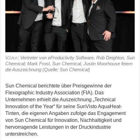
V.l.n.r.: Vertreter von eProductivity Software, Rob Deighton, Sun
Chemical; Mark Frost, Sun Chemical, Justin Moorhouse feiern
die Auszeichnung (Quelle: Sun Chemical)
Sun Chemical berichtete über Preisgewinne der
Flexographic Industry Association (FIA). Das
Unternehmen erhielt die Auszeichnung „Technical
Innovation of the Year“ für seine SunVisto AquaHeat-
Tinten, die eigenen Angaben zufolge das Engagement
von Sun Chemical für Innovation, Nachhaltigkeit und
hervorragende Leistungen in der Druckindustrie
unterstreichen.