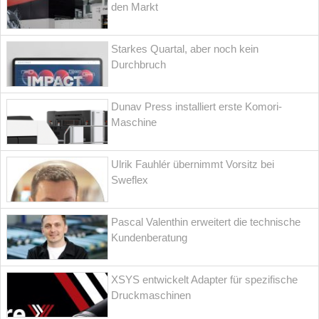
den Markt
Starkes Quartal, aber noch kein
Durchbruch
Dunav Press installiert erste Komori-
Maschine
Ulrik Fauhlér übernimmt Vorsitz bei
Sweflex
Pascal Valenthin erweitert die technische
Kundenberatung
XSYS entwickelt Adapter für spezifische
Druckmaschinen