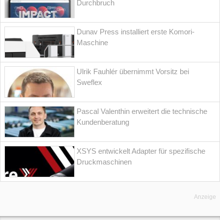
Durchbruch
Dunav Press installiert erste Komori-
Maschine
Ulrik Fauhlér übernimmt Vorsitz bei
Sweflex
Pascal Valenthin erweitert die technische
Kundenberatung
XSYS entwickelt Adapter für spezifische
Druckmaschinen
Anzeige