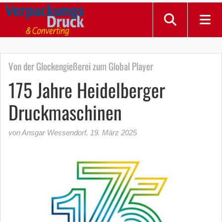
Von der Glockengießerei zum Global Player
175 Jahre Heidelberger
Druckmaschinen
von Ansgar Wessendorf
,
19. März 2025