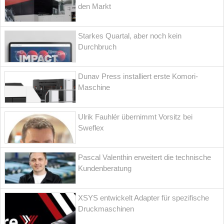
den Markt
Starkes Quartal, aber noch kein
Durchbruch
Dunav Press installiert erste Komori-
Maschine
Ulrik Fauhlér übernimmt Vorsitz bei
Sweflex
Pascal Valenthin erweitert die technische
Kundenberatung
XSYS entwickelt Adapter für spezifische
Druckmaschinen