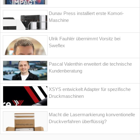
Dunav Press installiert erste Komori-
Maschine
Ulrik Fauhlér übernimmt Vorsitz bei
Sweflex
Pascal Valenthin erweitert die technische
Kundenberatung
XSYS entwickelt Adapter für spezifische
Druckmaschinen
Macht die Lasermarkierung konventionelle
Druckverfahren überflüssig?