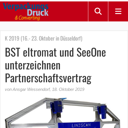
K 2019 (16.- 23. Oktober in Düsseldorf)
BST eltromat und SeeOne
unterzeichnen
Partnerschaftsvertrag
von Ansgar Wessendorf
,
18. Oktober 2019