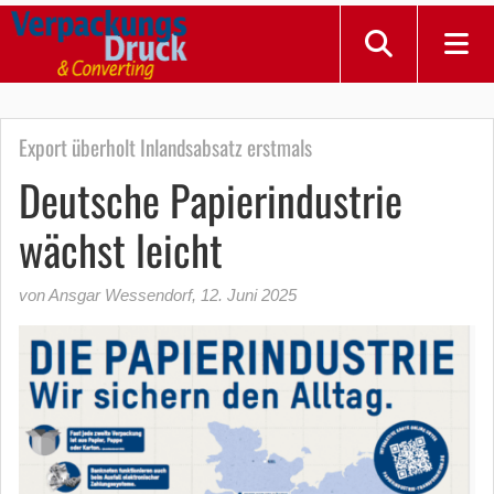
Export überholt Inlandsabsatz erstmals
Deutsche Papierindustrie
wächst leicht
von Ansgar Wessendorf
,
12. Juni 2025