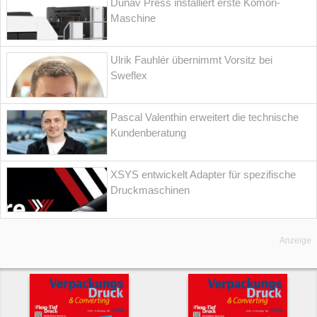
Dunav Press installiert erste Komori-
Maschine
Ulrik Fauhlér übernimmt Vorsitz bei
Sweflex
Pascal Valenthin erweitert die technische
Kundenberatung
XSYS entwickelt Adapter für spezifische
Druckmaschinen
Anzeige