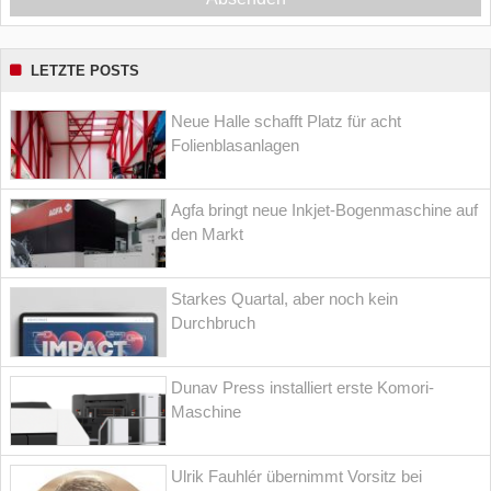
LETZTE POSTS
Neue Halle schafft Platz für acht
Folienblasanlagen
Agfa bringt neue Inkjet-Bogenmaschine auf
den Markt
Starkes Quartal, aber noch kein
Durchbruch
Dunav Press installiert erste Komori-
Maschine
Ulrik Fauhlér übernimmt Vorsitz bei