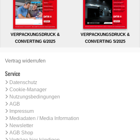
VERPACKUNGSDRUCK &
VERPACKUNGSDRUCK &
CONVERTING 6/2025
CONVERTING 5/2025
Vertrag widerrufen
Service
Datenschutz
Cookie-Manager
Nutzungsbedingungen
AGB
Impressum
Mediadaten / Media Information
Newsletter
AGB Shop
Verträge hier kündigen