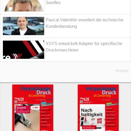
Sweflex
Pascal Valenthin erweitert die technische
Kundenberatung
XSYS entwickelt Adapter für spezifische
Druckmaschinen
Anzeige