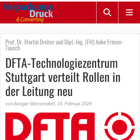
Prof. Dr. Martin Dreher und Dipl.‐Ing. (FH) Anke Frieser‐
Tausch
DFTA-Technologiezentrum
Stuttgart verteilt Rollen in
der Leitung neu
von Ansgar Wessendorf
,
14. Februar 2024