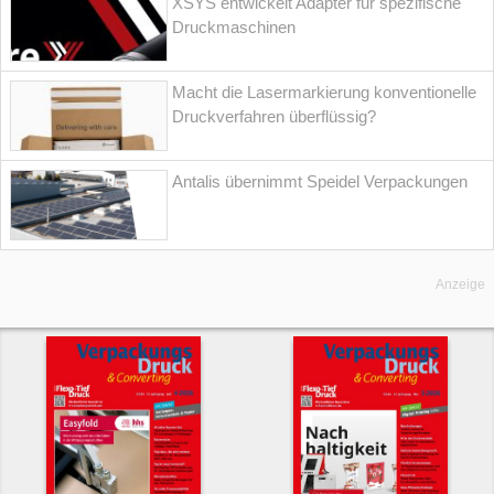
XSYS entwickelt Adapter für spezifische
Druckmaschinen
Macht die Lasermarkierung konventionelle
Druckverfahren überflüssig?
Antalis übernimmt Speidel Verpackungen
Anzeige