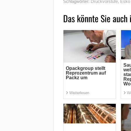
Schlagwörter:
Druckvorstufe
,
Esko
Das könnte Sie auch 
Sau
Opackgroup stellt
wel
Reprozentrum auf
sta
Packz um
Rep
Wor
Weiterlesen
We