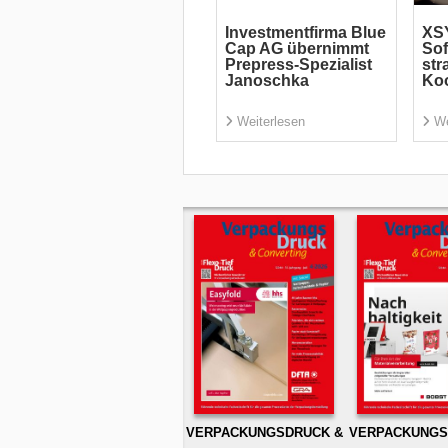
Investmentfirma Blue
XS
Cap AG übernimmt
Sof
Prepress-Spezialist
str
Janoschka
Koo
Weiterlesen
We
VERPACKUNGSDRUCK &
VERPACKUNGS