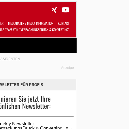
TER
MEDIADATEN / MEDIA INFORMATION
KONTAKT
DAS TEAM VON “VERPACKUNGSDRUCK & CONVERTING”
Alles
Shop
SUCHEN
RÄSIDENTEN
Anzeige
WSLETTER FÜR PROFIS
nieren Sie jetzt Ihre
önlichen Newsletter:
eekly Newsletter
erpackungsDruck & Converting
Top