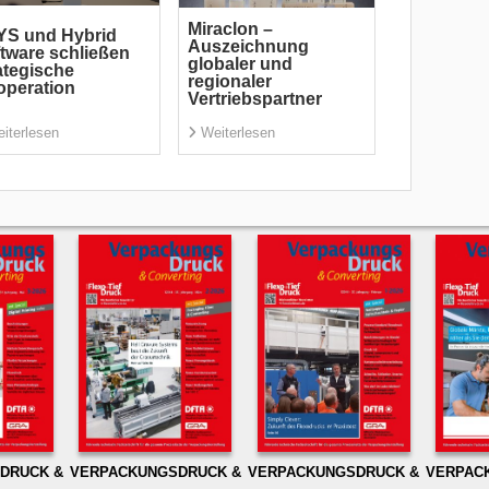
Miraclon –
YS und Hybrid
Auszeichnung
tware schließen
globaler und
ategische
regionaler
peration
Vertriebspartner
iterlesen
Weiterlesen
DRUCK &
VERPACKUNGSDRUCK &
VERPACKUNGSDRUCK &
VERPAC