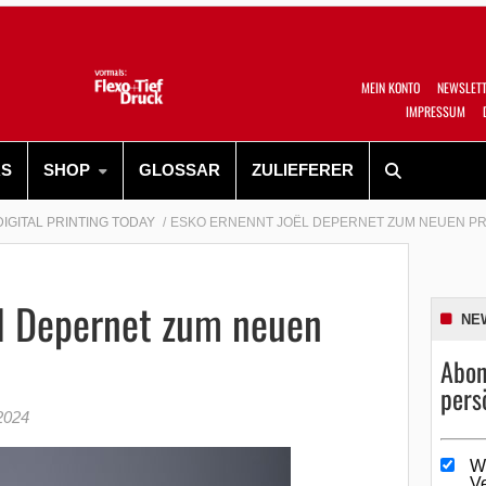
MEIN KONTO
NEWSLET
IMPRESSUM
RS
SHOP
GLOSSAR
ZULIEFERER
DIGITAL PRINTING TODAY
ESKO ERNENNT JOËL DEPERNET ZUM NEUEN P
ël Depernet zum neuen
NE
Abon
pers
2024
W
V