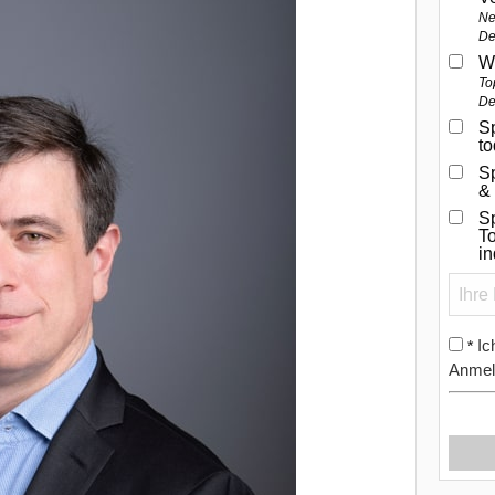
Ne
De
W
To
De
Sp
t
S
&
Sp
To
i
Ic
*
Anmel