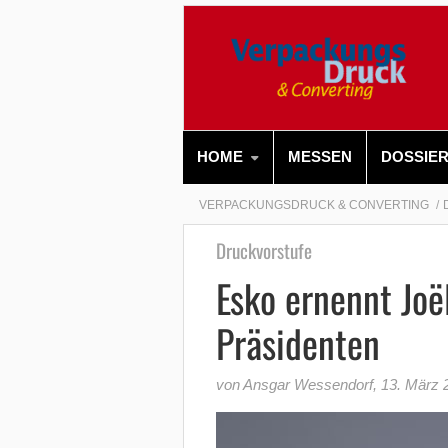
HOME
MESSEN
DOSSIE
VERPACKUNGSDRUCK & CONVERTING
Druckvorstufe
Esko ernennt Jo
Präsidenten
von Ansgar Wessendorf
,
13. März 