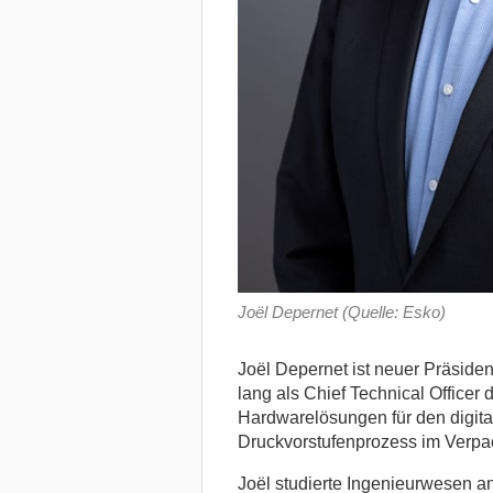
Joël Depernet (Quelle: Esko)
Joël Depernet ist neuer Präsiden
lang als Chief Technical Officer 
Hardwarelösungen für den digital
Druckvorstufenprozess im Verpac
Joël studierte Ingenieurwesen a