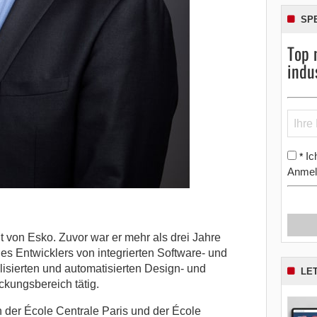
SP
Top 
indu
Ic
*
Anmel
t von Esko. Zuvor war er mehr als drei Jahre
des Entwicklers von integrierten Software- und
isierten und automatisierten Design- und
LE
kungsbereich tätig.
n der École Centrale Paris und der École