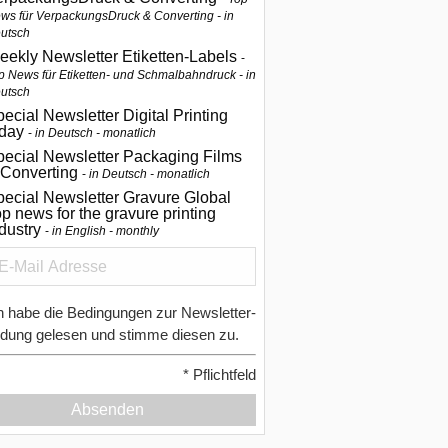
ws für VerpackungsDruck & Converting - in
utsch
eekly Newsletter Etiketten-Labels
p News für Etiketten- und Schmalbahndruck - in
utsch
ecial Newsletter Digital Printing
oday
in Deutsch - monatlich
pecial Newsletter Packaging Films
 Converting
in Deutsch - monatlich
ecial Newsletter Gravure Global
p news for the gravure printing
ndustry
in English - monthly
h habe die Bedingungen zur Newsletter-
dung gelesen und stimme diesen zu.
*
Pflichtfeld
Absenden