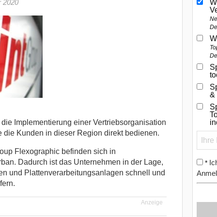
r 2020
W
V
Ne
De
W
To
De
Sp
t
S
&
Sp
To
 die Implementierung einer Vertriebsorganisation
i
e die Kunden in dieser Region direkt bedienen.
roup Flexographic befinden sich in
ban. Dadurch ist das Unternehmen in der Lage,
Ic
*
en und Plattenverarbeitungsanlagen schnell und
Anmel
fern.
Anzeige