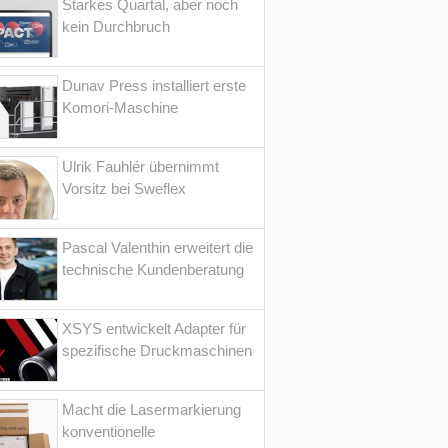
Starkes Quartal, aber noch
kein Durchbruch
Dunav Press installiert erste
Komori-Maschine
Ulrik Fauhlér übernimmt
Vorsitz bei Sweflex
Pascal Valenthin erweitert die
technische Kundenberatung
XSYS entwickelt Adapter für
spezifische Druckmaschinen
Macht die Lasermarkierung
konventionelle