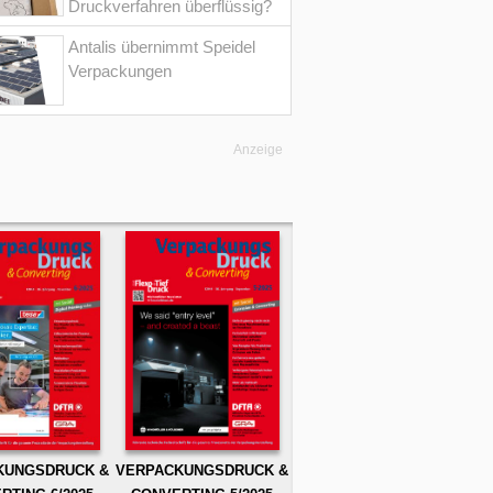
Druckverfahren überflüssig?
Antalis übernimmt Speidel
Verpackungen
Anzeige
KUNGSDRUCK &
VERPACKUNGSDRUCK &