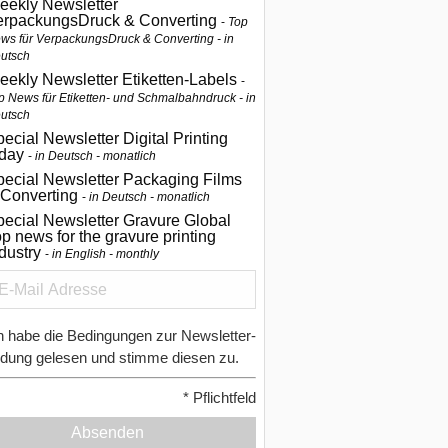
eekly Newsletter
erpackungsDruck & Converting
Top
ws für VerpackungsDruck & Converting - in
utsch
eekly Newsletter Etiketten-Labels
p News für Etiketten- und Schmalbahndruck - in
utsch
ecial Newsletter Digital Printing
oday
in Deutsch - monatlich
pecial Newsletter Packaging Films
 Converting
in Deutsch - monatlich
ecial Newsletter Gravure Global
p news for the gravure printing
ndustry
in English - monthly
h habe die Bedingungen zur Newsletter-
dung gelesen und stimme diesen zu.
*
Pflichtfeld
Absenden