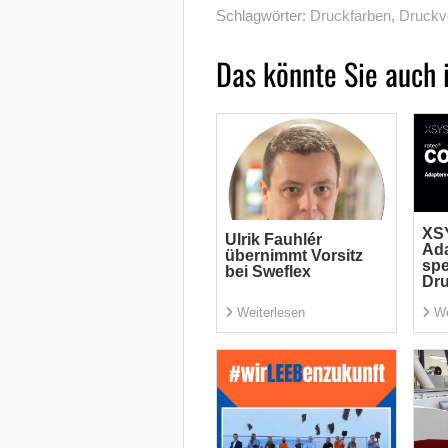
Schlagwörter:
Druckfarben
,
Druckv
Das könnte Sie auch 
XSY
Ulrik Fauhlér
Ada
übernimmt Vorsitz
spe
bei Sweflex
Dr
Weiterlesen
We