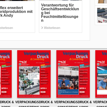
Verantwortung für
flex erweitert
Geschäftsentwicklun
ridproduktion mit
g bei
rk Andy
Feuchtmittellösunge
n
iterlesen
Weiterlesen
DRUCK &
VERPACKUNGSDRUCK &
VERPACKUNGSDRUCK &
VERPAC