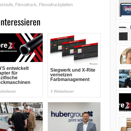
orstufe
,
Flexodruck
,
Flexodruckplatten
interessieren
S entwickelt
Siegwerk und X-Rite
pter für
vernetzen
zifische
Farbmanagement
uckmaschinen
iterlesen
Weiterlesen