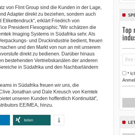
 von Flint Group sind die Kunden in der Lage,
und Adapter direkt zu beziehen, sondern auch
SP
Etikettendruck“, erklärt Friedrich von
Top 
ce President Flexographic.”Wir schätzen die
emtek Imaging Systems in Südafrika sehr. Als
indu
erpackungs- und Druckindustrie bedient, freuen
u machen und den Markt von nun an mit unserem
kvorstufe direkt zu bedienen. Darüber hinaus
den bestehenden Vertriebskanälen der anderen
 Bereiche in Südafrika und den Nachbarländern
Ic
*
Anmel
eams in Südafrika freuen wir uns, die
, Clive Jonathan und Dale Kreusch von Kemtek
etet unseren Kunden hoffentlich Kontinuität”,
stributors EE/MEA, hinzu.
teilen
LE