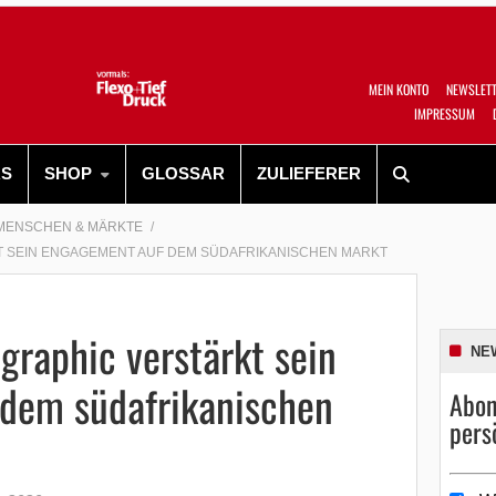
MEIN KONTO
NEWSLET
IMPRESSUM
RS
SHOP
GLOSSAR
ZULIEFERER
MENSCHEN & MÄRKTE
T SEIN ENGAGEMENT AUF DEM SÜDAFRIKANISCHEN MARKT
ographic verstärkt sein
NE
dem südafrikanischen
Abon
pers