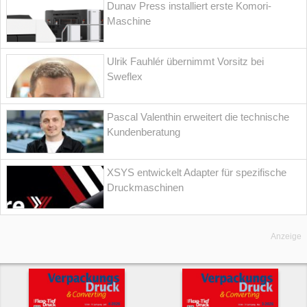
Dunav Press installiert erste Komori-
Maschine
Ulrik Fauhlér übernimmt Vorsitz bei
Sweflex
Pascal Valenthin erweitert die technische
Kundenberatung
XSYS entwickelt Adapter für spezifische
Druckmaschinen
Anzeige