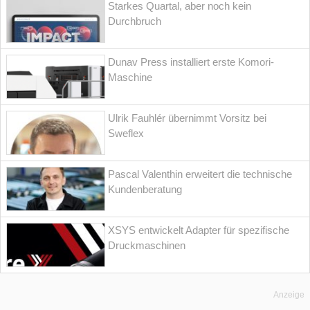
Starkes Quartal, aber noch kein
Durchbruch
Dunav Press installiert erste Komori-
Maschine
Ulrik Fauhlér übernimmt Vorsitz bei
Sweflex
Pascal Valenthin erweitert die technische
Kundenberatung
XSYS entwickelt Adapter für spezifische
Druckmaschinen
Anzeige