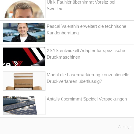
Ulrik Fauhlér übernimmt Vorsitz bei
Sweflex
Pascal Valenthin erweitert die technische
Kundenberatung
XSYS entwickelt Adapter für spezifische
Druckmaschinen
Macht die Lasermarkierung konventionelle
Druckverfahren überflüssig?
Antalis übernimmt Speidel Verpackungen
Anzeige