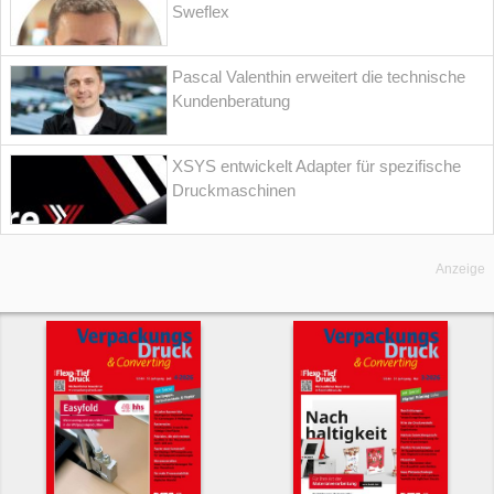
Sweflex
Pascal Valenthin erweitert die technische
Kundenberatung
XSYS entwickelt Adapter für spezifische
Druckmaschinen
Anzeige