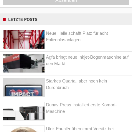
Absenden
LETZTE POSTS
Neue Halle schafft Platz für acht
Folienblasanlagen
Agfa bringt neue Inkjet-Bogenmaschine auf
den Markt
Starkes Quartal, aber noch kein
Durchbruch
Dunav Press installiert erste Komori-
Maschine
Ulrik Fauhlér übernimmt Vorsitz bei