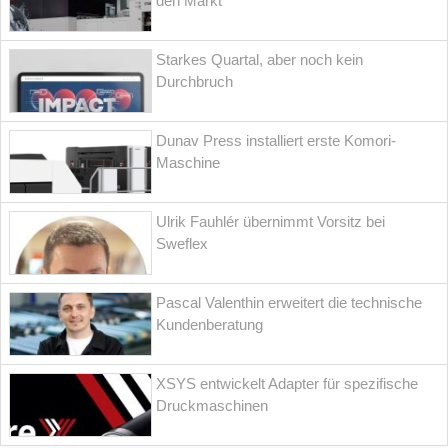
den Markt
Starkes Quartal, aber noch kein
Durchbruch
Dunav Press installiert erste Komori-
Maschine
Ulrik Fauhlér übernimmt Vorsitz bei
Sweflex
Pascal Valenthin erweitert die technische
Kundenberatung
XSYS entwickelt Adapter für spezifische
Druckmaschinen