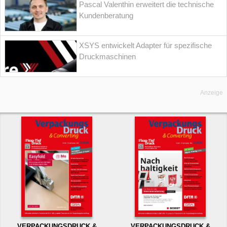
Pascal Valenthin erweitert die technische
Kundenberatung
XSYS entwickelt Adapter für spezifische
Druckmaschinen
Anzeige
VERPACKUNGSDRUCK &
VERPACKUNGSDRUCK &