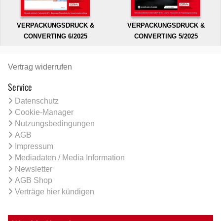
VERPACKUNGSDRUCK &
VERPACKUNGSDRUCK &
CONVERTING 6/2025
CONVERTING 5/2025
Vertrag widerrufen
Service
Datenschutz
Cookie-Manager
Nutzungsbedingungen
AGB
Impressum
Mediadaten / Media Information
Newsletter
AGB Shop
Verträge hier kündigen