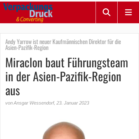
Andy Yarrow ist neuer Kaufmännischen Direktor für die
Asien-Pazifik-Region
Miraclon baut Führungsteam
in der Asien-Pazifik-Region
aus
von Ansgar Wessendorf
,
23. Januar 2023