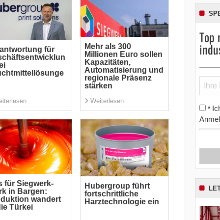
SP
Top 
indu
Mehr als 300
antwortung für
Millionen Euro sollen
chäftsentwicklun
Kapazitäten,
ei
Automatisierung und
chtmittellösunge
regionale Präsenz
stärken
iterlesen
Weiterlesen
Ic
*
Anmel
 für Siegwerk-
Hubergroup führt
LE
k in Bargen:
fortschrittliche
duktion wandert
Harztechnologie ein
die Türkei