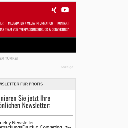
TER
MEDIADATEN / MEDIA INFORMATION
KONTAKT
DAS TEAM VON “VERPACKUNGSDRUCK & CONVERTING”
Alles
Shop
SUCHEN
ER TÜRKEI
Anzeige
WSLETTER FÜR PROFIS
nieren Sie jetzt Ihre
önlichen Newsletter:
eekly Newsletter
erpackungsDruck & Converting
Top