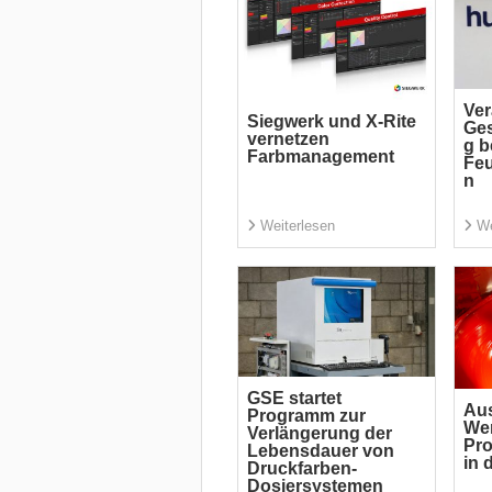
Ver
Siegwerk und X-Rite
Ges
vernetzen
g b
Farbmanagement
Feu
n
Weiterlesen
We
GSE startet
Aus
Programm zur
Wer
Verlängerung der
Pro
Lebensdauer von
in 
Druckfarben-
Dosiersystemen