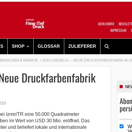
MEIN KONTO
NEWSLET
IMPRESSUM
RS
SHOP
GLOSSAR
ZULIEFERER
MENSCHEN & MÄRKTE
SUN CHEMICAL – NEUE DRUCKFARBENFABRIK IN D
Neue Druckfarbenfabrik
NE
Abon
016
pers
ei Izmir/TR eine 50.000 Quadratmeter
rben im Wert von USD 30 Mio. eröffnet. Das
W
ter und beliefert lokale und internationale
V