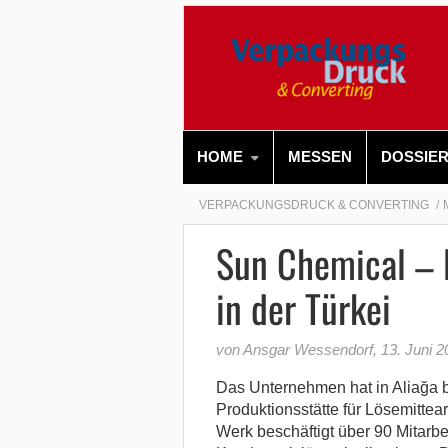
HOME
MESSEN
DOSSIE
VERPACKUNGSDRUCK & CONVERTING
Sun Chemical – 
in der Türkei
von Ansgar Wessendorf
,
13. Juni 2
Das Unternehmen hat in Aliağa b
Produktionsstätte für Lösemittea
Werk beschäftigt über 90 Mitarbei