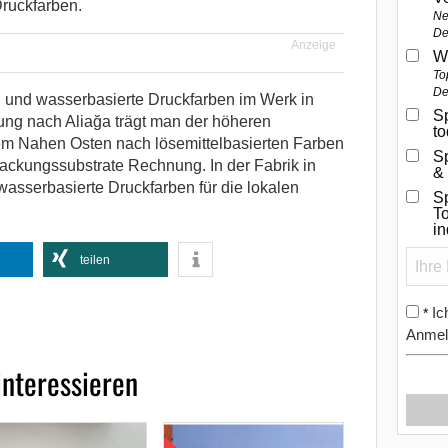
Druckfarben.
Ne
De
Anzeige
W
To
De
 und wasserbasierte Druckfarben im Werk in
Sp
erung nach Aliağa trägt man der höheren
t
em Nahen Osten nach lösemittelbasierten Farben
S
packungssubstrate Rechnung. In der Fabrik in
&
wasserbasierte Druckfarben für die lokalen
Sp
To
i
teilen
Ic
*
Anmel
interessieren