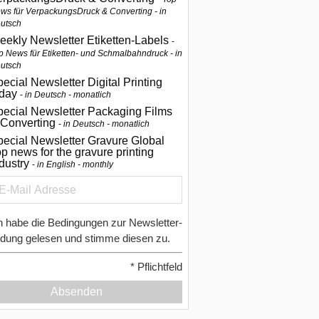
ws für VerpackungsDruck & Converting - in
utsch
eekly Newsletter Etiketten-Labels
p News für Etiketten- und Schmalbahndruck - in
utsch
ecial Newsletter Digital Printing
oday
in Deutsch - monatlich
pecial Newsletter Packaging Films
 Converting
in Deutsch - monatlich
ecial Newsletter Gravure Global
p news for the gravure printing
ndustry
in English - monthly
h habe die Bedingungen zur Newsletter-
dung gelesen und stimme diesen zu.
*
Pflichtfeld
Absenden